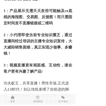
：产品展示无需天天发些可能触及
底
1
vx
线的海报图、交易图、反馈图！而只需固
定时间发不直播链接或二维码
：小代理即使当前专业知识匮乏，通过
2
直播间经过培训的主播专业知识宣传，大
大减轻销售困难，真正实现少做事、多赚
钱！
：视频直播更有画面感、互动性，潜在
3
客户更有兴趣了解产品
!
功夫蚁王
，
共享直播
！
男性市场
正式进
入
时代
！
别让传统束缚了你前进的脚
2.0
步
，男性市场作为一个受着欲望、生理需
낀
ꁠ
너
求的刚性市场其潜力绝对毋庸置疑，如果
首页
直销商城
官方微信