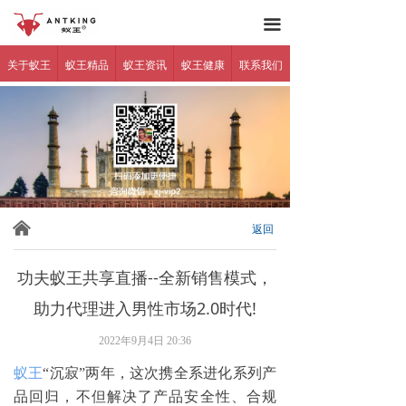
蚁王官网
网站首页
끀
关于蚁王
关于蚁王
蚁王精品
蚁王资讯
蚁王健康
联系我们
蚁王精品
蚁王资讯
蚁王健康
产品反馈
낀
返回
代理加盟
功夫蚁王共享直播--全新销售模式，
联系我们
助力代理进入男性市场2.0时代!
2022年9月4日
20:36
防伪查询
蚁王
“沉寂”两年，这次携全系进化系列产
品回归，不但解决了产品安全性、合规