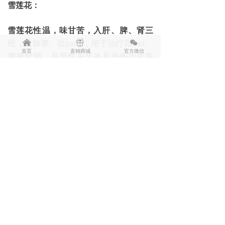
雪莲花：
雪莲花性温，味甘苦，入肝、脾、肾三
낀
ꁠ
너
经，具除寒、壮
，用于治疗阳
、
yang
wei
首页
直销商城
官方微信
腰膝软弱、风湿性关节炎及外伤出血等
症。《本草纲目拾遗》载：雪莲
“性大
热，能补精益阳”；《新疆中草药》
载：“雪莲性温、微苦，功能祛风除湿”。
参考：