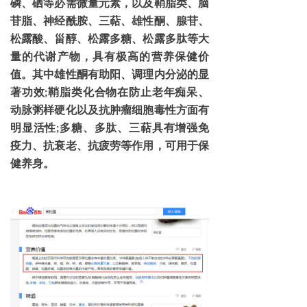
磷、硒等必需微量元素，以及鞘脂类、脑
苷脂、神经酰胺、三萜、雄性酮、腺苷、
松露酸、甾醇、松露多糖、松露多肽等大
量的代谢产物，具有极高的营养保健价
值。其中雄性酮有助阳、调理内分泌的显
著功效
鞘脂类化合物在防止老年痴呆、
;
动脉粥样硬化以及抗肿瘤细胞毒性方面有
明显活性
多糖、多肽、三萜具有增强免
;
疫力、抗衰老、抗疲劳等作用，可用于保
健养身。