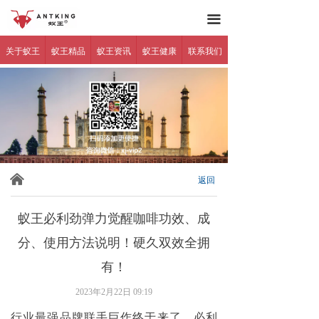
蚁王官网
网站首页
끀
关于蚁王
关于蚁王
蚁王精品
蚁王资讯
蚁王健康
联系我们
蚁王精品
蚁王资讯
蚁王健康
产品反馈
낀
返回
代理加盟
蚁王必利劲弹力觉醒咖啡功效、成
联系我们
分、使用方法说明！硬久双效全拥
有！
防伪查询
2023年2月22日
09:19
行业最强品牌联手巨作终于来了，必利