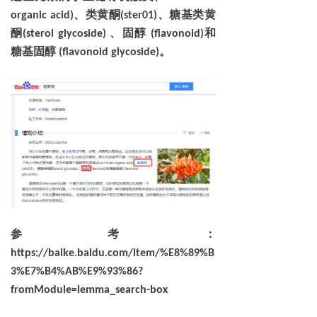
、类黄酮
、糖基类黄
organic acid)
(ster01)
酮
、固醇
和
(sterol glycoside)
(flavonoid)
糖基固醇
。
(flavonoid glycoside)
参考：
https://baike.baidu.com/item/%E8%89%B
3%E7%B4%AB%E9%93%86?
fromModule=lemma_search-box