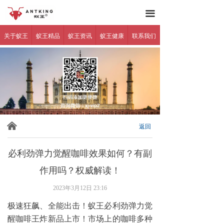
蚁王官网
网站首页
끀
关于蚁王
关于蚁王
蚁王精品
蚁王资讯
蚁王健康
联系我们
蚁王精品
蚁王资讯
蚁王健康
产品反馈
낀
返回
代理加盟
必利劲弹力觉醒咖啡效果如何？有副
联系我们
作用吗？权威解读！
2023年3月12日
23:16
防伪查询
极速狂飙、全能出击！蚁王必利劲弹力觉
醒咖啡王炸新品上市！市场上的咖啡多种