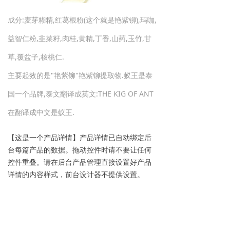
成分:麦芽糊精,红葛根粉(这个就是艳紫铆),玛咖,
益智仁粉,韭菜籽,肉桂,黄精,丁香,山药,玉竹,甘
草,覆盆子,核桃仁.
主要起效的是"艳紫铆"艳紫铆提取物.蚁王是泰
国一个品牌,泰文翻译成英文:THE KIG OF ANT
在翻译成中文是蚁王.
【这是一个产品详情】产品详情已自动绑定后
台每篇产品的数据。拖动控件时请不要让任何
控件重叠。请在后台产品管理直接设置好产品
详情的内容样式，前台设计器不提供设置。