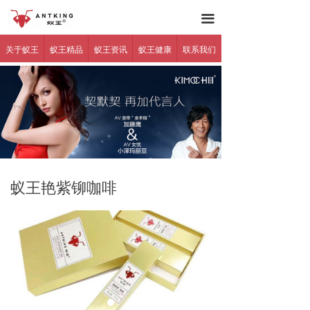
蚁王官网
网站首页
끀
关于蚁王
关于蚁王
蚁王精品
蚁王资讯
蚁王健康
联系我们
蚁王精品
蚁王资讯
蚁王健康
产品反馈
蚁王艳紫铆咖啡
代理加盟
联系我们
防伪查询