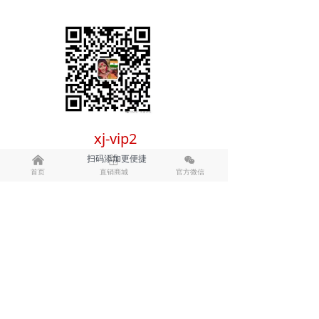
xj-vip2
扫码添加更便捷
낀
ꁠ
너
首页
直销商城
官方微信
前一个：
无
ꄴ
后一个：
蚁王进化贴
ꄲ