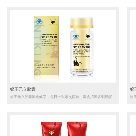
蚁王元立胶囊
蚁
蚁王元立胶囊国食健字，每日一次每次两粒。富含拟黑多刺蚂蚁、
蚁
鹿茸、山药等名贵药材促进血液循环具有抗疲劳等相关功效！
术