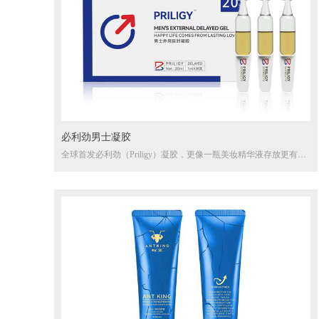
必利劲男士凝胶
全球首发必利劲（Priligy）凝胶，更像一瓶美妆精华液存放更有安
全感，降低被女生发现后的尴尬局面！详解功效、特性！