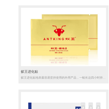
蚁王进化贴
蚁王进化贴地表最容易坚持使用的外用产品，一帖长达四小时持续
进化目标体！不用按摩 只需2秒贴上即可！