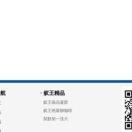
上一页
1
下一页
导航
· 蚁王精品
蚁王级品凝胶
王
蚁王艳紫柳咖啡
品
契默契一洗大
讯
康