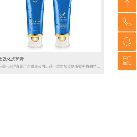
ꁸ
ꂅ
回到顶部
ꁗ
400-6609-077
ꀥ
王强化洗护膏
QQ客服
王强化洗护膏是广东膜后公司出品一款增加皮肤吸收率协助精油
或者其他按摩类产品吸收的辅助型产品,采用了小单室脂质体技
(同契默契增大膏技术一致) 在使用完40分在皮肤表完全被吸收。
蚁王官方微信