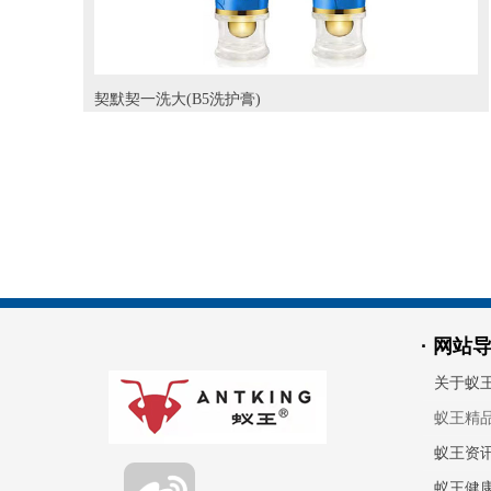
契默契一洗大(B5洗护膏)
契默契一洗大(维生素B5洗护膏)是广东膜后公司出品一款增加皮肤
吸收率协助精油类或者其他按摩类产品吸收的辅助型产品,采用了
小单室脂质体技术(同契默契增大膏技术一致) 在使用完40分在皮肤
表完全被吸收。
· 网站
关于蚁
蚁王精
蚁王资
蚁王健