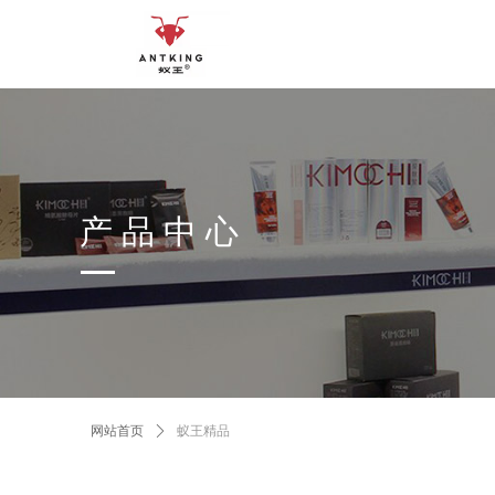
产 品 中 心
网站首页
ꄲ
蚁王精品